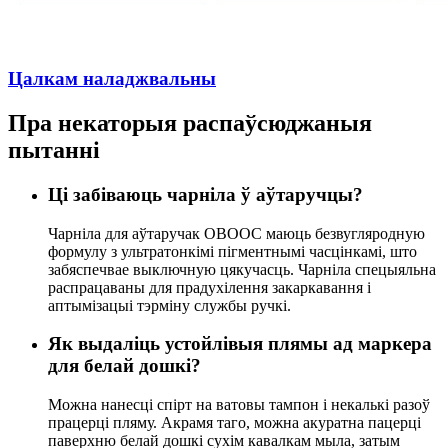
Цалкам наладжвальны
Пра некаторыя распаўсюджаныя
пытанні
Ці забіваюць чарніла ў аўтаручцы?
Чарніла для аўтаручак OBOOC маюць безвугляродную
формулу з ультратонкімі пігментнымі часцінкамі, што
забяспечвае выключную цякучасць. Чарніла спецыяльна
распрацаваны для прадухілення закаркавання і
аптымізацыі тэрміну службы ручкі.
Як выдаліць устойлівыя плямы ад маркера
для белай дошкі?
Можна нанесці спірт на ватовы тампон і некалькі разоў
працерці пляму. Акрамя таго, можна акуратна пацерці
паверхню белай дошкі сухім кавалкам мыла, затым