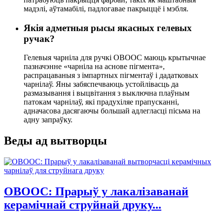
мадэлі, аўтамабілі, падлогавае пакрыццё і мэбля.
Якія адметныя рысы якасных гелевых
ручак?
Гелевыя чарніла для ручкі OBOOC маюць крытычнае
пазначэнне «чарніла на аснове пігмента»,
распрацаваныя з імпартных пігментаў і дадатковых
чарнілаў. Яны забяспечваюць устойлівасць да
размазывання і выцвітання з выключна плаўным
патокам чарнілаў, які прадухіляе прапусканні,
адначасова дасягаючы большай адлегласці пісьма на
адну запраўку.
Веды ад вытворцы
OBOOC: Прарыў у лакалізаванай
керамічнай струйнай друку...