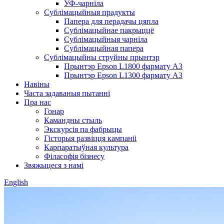
УФ-чарніла
Сублімацыйныя прадукты
Папера для перадачы цяпла
Сублімацыйнае пакрыццё
Сублімацыйныя чарніла
Сублімацыйная папера
Сублімацыйны струйны прынтэр
Прынтэр Epson L1800 фармату A3
Прынтэр Epson L1300 фармату A3
Навіны
Часта задаваныя пытанні
Пра нас
Гонар
Камандны стыль
Экскурсія па фабрыцы
Гісторыя развіцця кампаніі
Карпаратыўная культура
Філасофія бізнесу
Звяжыцеся з намі
English