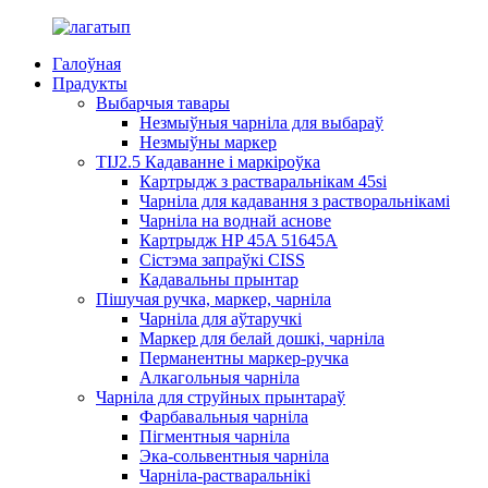
Галоўная
Прадукты
Выбарчыя тавары
Незмыўныя чарніла для выбараў
Незмыўны маркер
TIJ2.5 Кадаванне і маркіроўка
Картрыдж з растваральнікам 45si
Чарніла для кадавання з растворальнікамі
Чарніла на воднай аснове
Картрыдж HP 45A 51645A
Сістэма запраўкі CISS
Кадавальны прынтар
Пішучая ручка, маркер, чарніла
Чарніла для аўтаручкі
Маркер для белай дошкі, чарніла
Перманентны маркер-ручка
Алкагольныя чарніла
Чарніла для струйных прынтараў
Фарбавальныя чарніла
Пігментныя чарніла
Эка-сольвентныя чарніла
Чарніла-растваральнікі