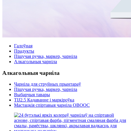
Галоўная
Прадукты
Пішучая ручка, маркер, чарніла
Алкагольныя чарніла
Алкагольныя чарніла
Чарніла для струйных прынтараў
Пішучая ручка, маркер, чарніла
Выбарчыя тавары
TIJ2.5 Кадаванне і маркіроўка
Мастацкія спіртавыя чарніла OBOOC