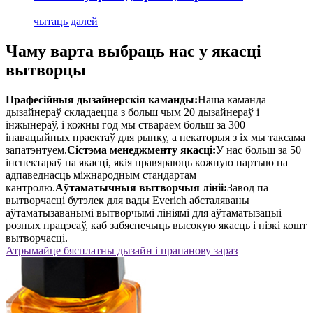
чытаць далей
Чаму варта выбраць нас у якасці
вытворцы
Прафесійныя дызайнерскія каманды:
Наша каманда
дызайнераў складаецца з больш чым 20 дызайнераў і
інжынераў, і кожны год мы ствараем больш за 300
інавацыйных праектаў для рынку, а некаторыя з іх мы таксама
запатэнтуем.
Сістэма менеджменту якасці:
У нас больш за 50
інспектараў па якасці, якія правяраюць кожную партыю на
адпаведнасць міжнародным стандартам
кантролю.
Аўтаматычныя вытворчыя лініі:
Завод па
вытворчасці бутэлек для вады Everich абсталяваны
аўтаматызаванымі вытворчымі лініямі для аўтаматызацыі
розных працэсаў, каб забяспечыць высокую якасць і нізкі кошт
вытворчасці.
Атрымайце бясплатны дызайн і прапанову зараз