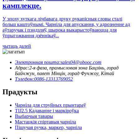
камплекце.
У эпоху хуткага лічбавага друку рукапісныя словы сталі
больш каштоўнымі. Чарніла для апускання, у адрозненне ад
аўтаручак і пэндзляў, шырока выкарыстоўваюцца для
ўпрыгожвання дзённікаў...
чытаць далей
Электронная пошта:
sales04@obooc.com
Адрас:
2-я фаза, прамысловая зона Бацзінь, горад
Байчжун, павет Мінцін, горад Фучжоу, Кітай
Тэлефон:
0086-13313769052
Прадукты
Чарніла для струйных прынтараў
TIJ2.5 Кадаванне і маркіроўка
Выбарчыя тавары
Мастацкія спіртавыя чарніла
Пішучая ручка, маркер, чарніла