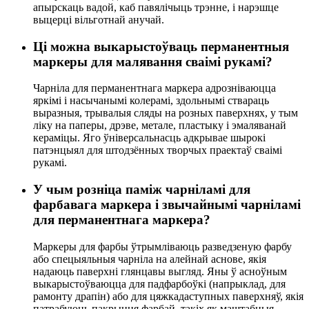
апырскаць вадой, каб павялічыць трэнне, і нарэшце
выцерці вільготнай анучай.
Ці можна выкарыстоўваць перманентныя
маркеры для малявання сваімі рукамі?
Чарніла для перманентнага маркера адрозніваюцца
яркімі і насычанымі колерамі, здольнымі ствараць
выразныя, трывалыя сляды на розных паверхнях, у тым
ліку на паперы, дрэве, метале, пластыку і эмаляванай
кераміцы. Яго ўніверсальнасць адкрывае шырокі
патэнцыял для штодзённых творчых праектаў сваімі
рукамі.
У чым розніца паміж чарніламі для
фарбавага маркера і звычайнымі чарніламі
для перманентнага маркера?
Маркеры для фарбы ўтрымліваюць разведзеную фарбу
або спецыяльныя чарніла на алейнай аснове, якія
надаюць паверхні глянцавы выгляд. Яны ў асноўным
выкарыстоўваюцца для падфарбоўкі (напрыклад, для
рамонту драпін) або для цяжкадаступных паверхняў, якія
патрабуюць пакрыцця фарбай, такіх як маштабныя