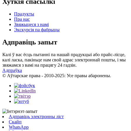
Хуткія спасылкі
Прадукты
Пра нас
Звяжыцеся з намі
Экскурсія па фабрыцы
Адправіць запыт
Калі ў вас ёсць пытанні па нашай прадукцыі або прайс-лісце,
калі ласка, пакіньце нам свой адрас электроннай пошты, і мы
звяжамся з вамі на працягу 24 гадзін.
Адпраўка
© Аўтарскае права - 2010-2025: Усе правы абаронены.
Адправіць электронны ліст
Скайп
WhatsApp