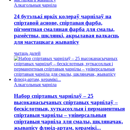
Алкагольныя чарніла
24 бутэлькі яркіх колераў чарнілаў на
спіртавой аснове, спіртавая фарба,
пігментная смаляная фарба для смалы,
рамёствы, шклянкі, акрылавая вадкасць
для мастацкага жывапісу
чытаць далей
Алкагольныя чарніла
Набор спіртавых чарнілаў – 25
высоканасычаных спіртавых чарнілаў –
бескіслотныя, хуткасохлыя і перманентныя
спіртавыя чарнілы – універсальныя
спіртавыя чарніла для смалы, шкляначак,
жывапісу флюід-артам, керамікі...