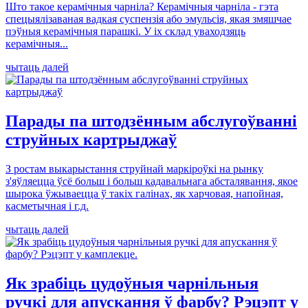
Што такое керамічныя чарніла? Керамічныя чарніла - гэта
спецыялізаваная вадкая суспензія або эмульсія, якая змяшчае
пэўныя керамічныя парашкі. У іх склад уваходзяць
керамічныя...
чытаць далей
Парады па штодзённым абслугоўванні
струйных картрыджаў
З ростам выкарыстання струйнай маркіроўкі на рынку
з'яўляецца ўсё больш і больш кадавальнага абсталявання, якое
шырока ўжываецца ў такіх галінах, як харчовая, напойная,
касметычная і г.д.
чытаць далей
Як зрабіць цудоўныя чарнільныя
ручкі для апускання ў фарбу? Рэцэпт у