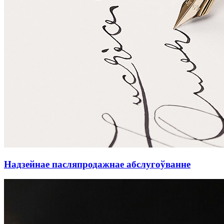
Надзейнае пасляпродажнае абслугоўванне