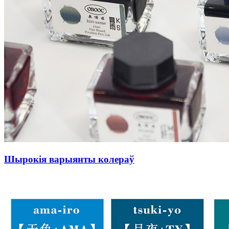
Шырокія варыянты колераў