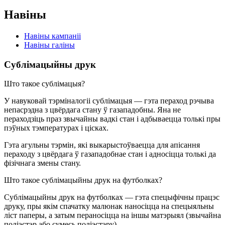
Навіны
Навіны кампаніі
Навіны галіны
Сублімацыйны друк
Што такое сублімацыя?
У навуковай тэрміналогіі сублімацыя — гэта пераход рэчыва
непасрэдна з цвёрдага стану ў газападобны. Яна не
пераходзіць праз звычайны вадкі стан і адбываецца толькі пры
пэўных тэмпературах і цісках.
Гэта агульны тэрмін, які выкарыстоўваецца для апісання
пераходу з цвёрдага ў газападобнае стан і адносіцца толькі да
фізічнага змены стану.
Што такое сублімацыйны друк на футболках?
Сублімацыйны друк на футболках — гэта спецыфічны працэс
друку, пры якім спачатку малюнак наносіцца на спецыяльны
ліст паперы, а затым пераносіцца на іншы матэрыял (звычайна
поліэстэр або сумесь поліэстэру).