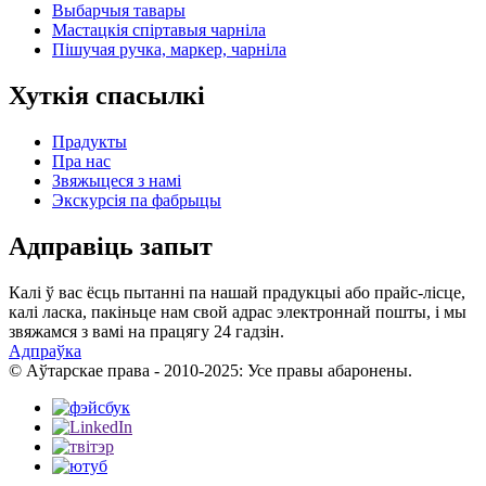
Выбарчыя тавары
Мастацкія спіртавыя чарніла
Пішучая ручка, маркер, чарніла
Хуткія спасылкі
Прадукты
Пра нас
Звяжыцеся з намі
Экскурсія па фабрыцы
Адправіць запыт
Калі ў вас ёсць пытанні па нашай прадукцыі або прайс-лісце,
калі ласка, пакіньце нам свой адрас электроннай пошты, і мы
звяжамся з вамі на працягу 24 гадзін.
Адпраўка
© Аўтарскае права - 2010-2025: Усе правы абаронены.