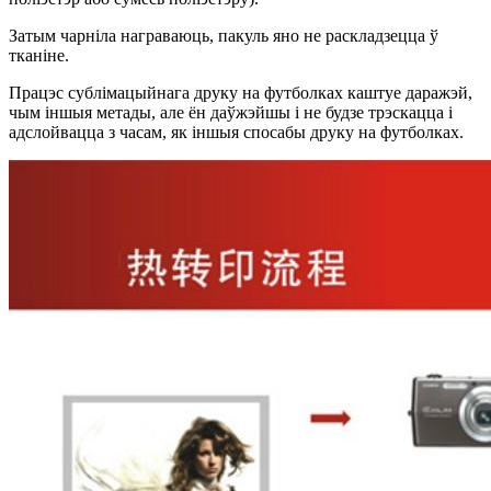
Затым чарніла награваюць, пакуль яно не раскладзецца ў
тканіне.
Працэс сублімацыйнага друку на футболках каштуе даражэй,
чым іншыя метады, але ён даўжэйшы і не будзе трэскацца і
адслойвацца з часам, як іншыя спосабы друку на футболках.