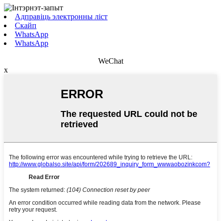
Адправіць электронны ліст
Скайп
WhatsApp
WhatsApp
WeChat
x