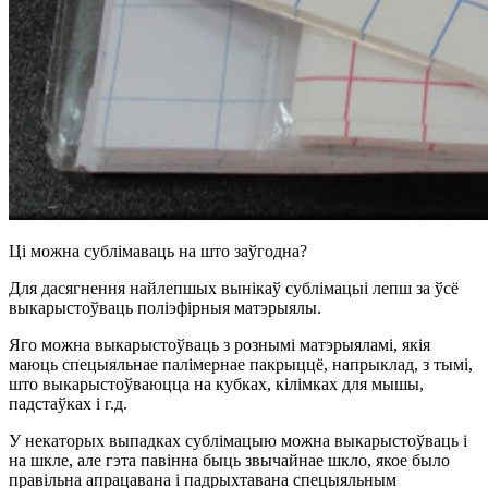
Ці можна сублімаваць на што заўгодна?
Для дасягнення найлепшых вынікаў сублімацыі лепш за ўсё
выкарыстоўваць поліэфірныя матэрыялы.
Яго можна выкарыстоўваць з рознымі матэрыяламі, якія
маюць спецыяльнае палімернае пакрыццё, напрыклад, з тымі,
што выкарыстоўваюцца на кубках, кілімках для мышы,
падстаўках і г.д.
У некаторых выпадках сублімацыю можна выкарыстоўваць і
на шкле, але гэта павінна быць звычайнае шкло, якое было
правільна апрацавана і падрыхтавана спецыяльным