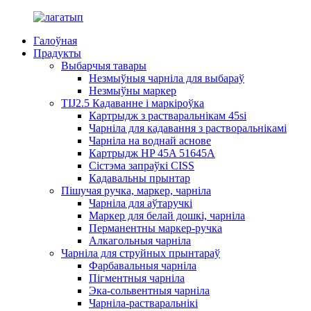
Галоўная
Прадукты
Выбарчыя тавары
Незмыўныя чарніла для выбараў
Незмыўны маркер
TIJ2.5 Кадаванне і маркіроўка
Картрыдж з растваральнікам 45si
Чарніла для кадавання з растворальнікамі
Чарніла на воднай аснове
Картрыдж HP 45A 51645A
Сістэма запраўкі CISS
Кадавальны прынтар
Пішучая ручка, маркер, чарніла
Чарніла для аўтаручкі
Маркер для белай дошкі, чарніла
Перманентны маркер-ручка
Алкагольныя чарніла
Чарніла для струйных прынтараў
Фарбавальныя чарніла
Пігментныя чарніла
Эка-сольвентныя чарніла
Чарніла-растваральнікі