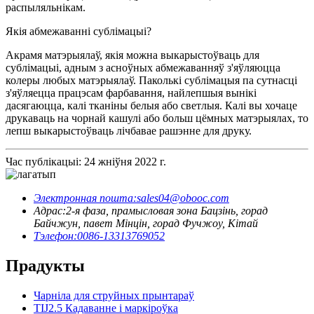
распыляльнікам.
Якія абмежаванні сублімацыі?
Акрамя матэрыялаў, якія можна выкарыстоўваць для
сублімацыі, адным з асноўных абмежаванняў з'яўляюцца
колеры любых матэрыялаў. Паколькі сублімацыя па сутнасці
з'яўляецца працэсам фарбавання, найлепшыя вынікі
дасягаюцца, калі тканіны белыя або светлыя. Калі вы хочаце
друкаваць на чорнай кашулі або больш цёмных матэрыялах, то
лепш выкарыстоўваць лічбавае рашэнне для друку.
Час публікацыі: 24 жніўня 2022 г.
Электронная пошта:
sales04@obooc.com
Адрас:
2-я фаза, прамысловая зона Бацзінь, горад
Байчжун, павет Мінцін, горад Фучжоу, Кітай
Тэлефон:
0086-13313769052
Прадукты
Чарніла для струйных прынтараў
TIJ2.5 Кадаванне і маркіроўка