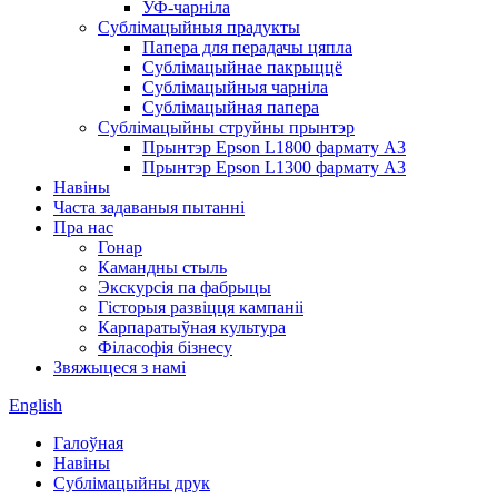
УФ-чарніла
Сублімацыйныя прадукты
Папера для перадачы цяпла
Сублімацыйнае пакрыццё
Сублімацыйныя чарніла
Сублімацыйная папера
Сублімацыйны струйны прынтэр
Прынтэр Epson L1800 фармату A3
Прынтэр Epson L1300 фармату A3
Навіны
Часта задаваныя пытанні
Пра нас
Гонар
Камандны стыль
Экскурсія па фабрыцы
Гісторыя развіцця кампаніі
Карпаратыўная культура
Філасофія бізнесу
Звяжыцеся з намі
English
Галоўная
Навіны
Сублімацыйны друк