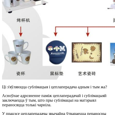
Ці з'яўляюцца сублімацыя і цеплаперадача адным і тым жа?
Асноўнае адрозненне паміж цеплаперадачай і сублімацыяй
заключаецца ў тым, што пры сублімацыі на матэрыял
пераносяцца толькі чарніла.
У працэсе цеплаперадачы звычайна ўтвараецца пераносны