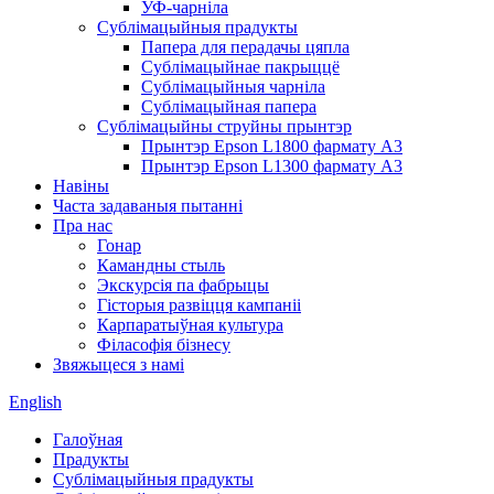
УФ-чарніла
Сублімацыйныя прадукты
Папера для перадачы цяпла
Сублімацыйнае пакрыццё
Сублімацыйныя чарніла
Сублімацыйная папера
Сублімацыйны струйны прынтэр
Прынтэр Epson L1800 фармату A3
Прынтэр Epson L1300 фармату A3
Навіны
Часта задаваныя пытанні
Пра нас
Гонар
Камандны стыль
Экскурсія па фабрыцы
Гісторыя развіцця кампаніі
Карпаратыўная культура
Філасофія бізнесу
Звяжыцеся з намі
English
Галоўная
Прадукты
Сублімацыйныя прадукты