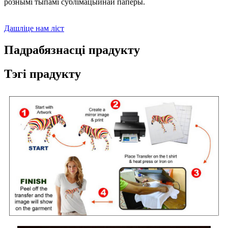
рознымі тыпамі сублімацыйнай паперы.
Дашліце нам ліст
Падрабязнасці прадукту
Тэгі прадукту