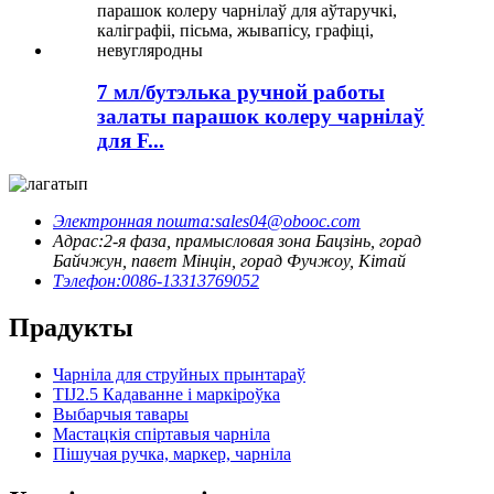
7 мл/бутэлька ручной работы
залаты парашок колеру чарнілаў
для F...
Электронная пошта:
sales04@obooc.com
Адрас:
2-я фаза, прамысловая зона Бацзінь, горад
Байчжун, павет Мінцін, горад Фучжоу, Кітай
Тэлефон:
0086-13313769052
Прадукты
Чарніла для струйных прынтараў
TIJ2.5 Кадаванне і маркіроўка
Выбарчыя тавары
Мастацкія спіртавыя чарніла
Пішучая ручка, маркер, чарніла