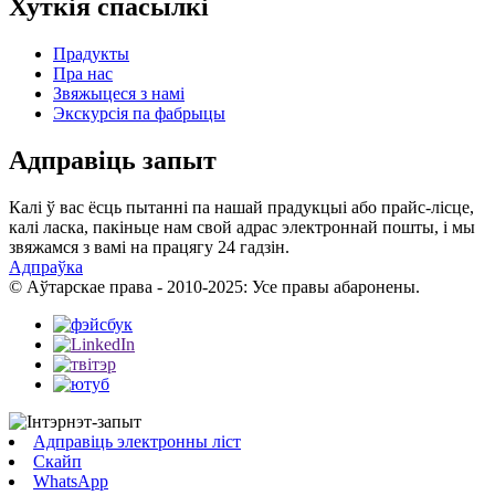
Хуткія спасылкі
Прадукты
Пра нас
Звяжыцеся з намі
Экскурсія па фабрыцы
Адправіць запыт
Калі ў вас ёсць пытанні па нашай прадукцыі або прайс-лісце,
калі ласка, пакіньце нам свой адрас электроннай пошты, і мы
звяжамся з вамі на працягу 24 гадзін.
Адпраўка
© Аўтарскае права - 2010-2025: Усе правы абаронены.
Адправіць электронны ліст
Скайп
WhatsApp