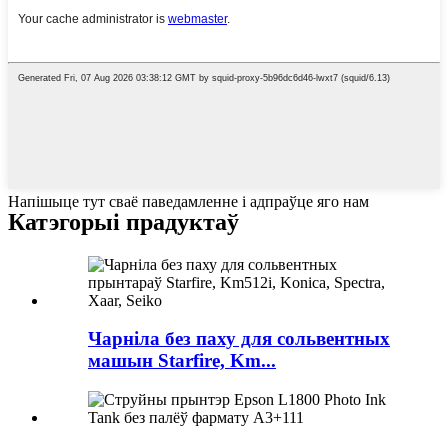
Напішыце тут сваё паведамленне і адпраўце яго нам
Катэгорыі прадуктаў
Чарніла без паху для сольвентных
машын Starfire, Km...