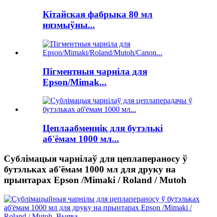
Кітайская фабрыка 80 мл
нязмыўны...
Пігментныя чарніла для
Epson/Mimak...
Цеплаабменнік для бутэлькі
аб'ёмам 1000 мл...
Сублімацыя чарнілаў для цеплапераносу ў
бутэльках аб'ёмам 1000 мл для друку на
прынтарах Epson /Mimaki / Roland / Mutoh