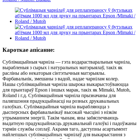
Кароткае апісанне:
Сублімацыйныя чарніла — гэта водарастваральныя чарніла,
вырабленыя з сырых і натуральных матэрыялаў, такіх як
расліны або некаторыя сінтэтычныя матэрыялы.
Фарбавальнік, змешаны з вадой, надае чарнілам колер.
Нашы сублімацыйныя чарніла шырока выкарыстоўваюцца
для прынтараў Epson і іншых марак, такіх як Mimaki, Mutoh,
Roland і г.д. Сублімацыйныя чарніла прызначаны для
паляпшэння прадукцыйнасці на розных друкавальных
галоўках. Сублімацыйныя чарніла вырабляюцца з
дысперсных фарбавальнікаў высокай чысціні з нізкім
утрыманнем энергіі. Такім чынам, яны забяспечваюць
выдатную прадукцыйнасць друкавальнай галоўкі і падоўжаны
тэрмін службы соплаў. Акрамя таго, даступны асартымент
найлепшых сублімацыйных чарнілаў для выкарыстання з