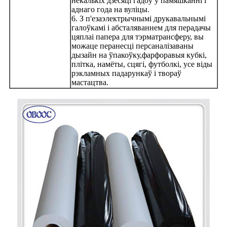
некалькіх дзесяці гадоў у памяшканні і
аднаго года на вуліцы.
6. З п'езаэлектрычнымі друкавальнымі
галоўкамі і абсталяваннем для перадачы
цяпла
і папера для тэрматрансферу, вы
можаце перанесці персаналізаваны
дызайн на ўпакоўку,
фарфоравыя кубкі,
плітка, намёты, сцягі, футболкі, усе віды
рэкламных падарункаў і твораў
мастацтва.