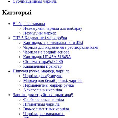
Сублімацыйныя чарніла
Катэгорыі
Выбарчыя тавары
Незмыўныя чарніла для выбараў
Незмыўны маркер
TIJ2.5 Кадаванне і маркіроўка
Картрыдж з растваральнікам 45si
Чарніла для кадавання з растворальнікамі
Чарніла на воднай аснове
Картрыдж HP 45A 51645A
Сістэма запраўкі CISS
Кадавальны прынтар
Пішучая ручка, маркер, чарніла
Чарніла для аўтаручкі
Маркер для белай дошкі, чарніла
Перманентны маркер-ручка
Алкагольныя чарніла
Чарніла для струйных прынтараў
Фарбавальныя чарніла
Пігментныя чарніла
Эка-сольвентныя чарніла
Чарніла-растваральнікі