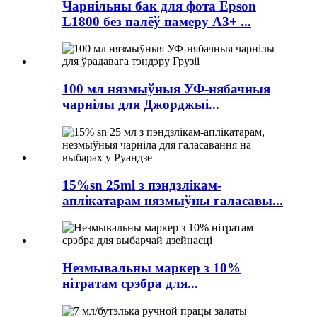
Чарнільны бак для фота Epson
L1800 без палёў памеру A3+ ...
100 мл нязмыўныя УФ-нябачныя
чарнілы для Джорджыі...
15%sn 25ml з пэндзлікам-
аплікатарам нязмыўны галасавы...
Незмывальны маркер з 10%
нітратам срэбра для...