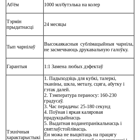
Аб'ём
1000 мл/бутэлька на колер
Тэрмін
24 месяцы
прыдатнасці
Высокаякасныя сублімацыйныя чарніла,
Тып чарнілаў
не засмечваюць друкавальную галоўку.
Гарантыя
1:1 Замена любых дэфектаў
1. Падыходзіць для кубкі, талеркі,
тканіны, шкла, металу, сцяга, абутку і
гэтак далей.
2. Тэмпература пераносу: 160-230
градусаў.
3. Час перадачы: 25-180 секунд
4. Поўная і яркая каляровая
прадукцыйнасць
5. Выдатная воданепранікальнасць і
святлаўстойлівасць.
Тэхнічныя
Ён можа не выцвітаць на працягу
характарыстыкі