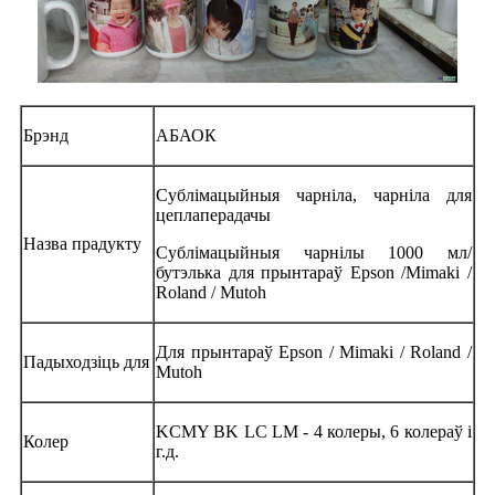
Брэнд
АБАОК
Сублімацыйныя чарніла, чарніла для
цеплаперадачы
Назва прадукту
Сублімацыйныя чарнілы 1000 мл/
бутэлька для прынтараў Epson /Mimaki /
Roland / Mutoh
Для прынтараў Epson / Mimaki / Roland /
Падыходзіць для
Mutoh
KCMY BK LC LM - 4 колеры, 6 колераў і
Колер
г.д.