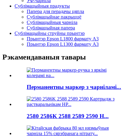
УФ-чарніла
Сублімацыйныя прадукты
Папера для перадачы цяпла
Сублімацыйнае пакрыццё
Сублімацыйныя чарніла
Сублімацыйная папера
Сублімацыйны струйны прынтэр
Прынтэр Epson L1800 фармату A3
Прынтэр Epson L1300 фармату A3
Рэкамендаваныя тавары
Перманентны маркер з чарніламі...
2580 2586K 2588 2589 2590 Н...