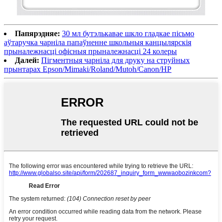
Папярэдняе:
30 мл бутэлькавае шкло гладкае пісьмо
аўтаручка чарніла папаўненне школьныя канцылярскія
прыналежнасці офісныя прыналежнасці 24 колеры
Далей:
Пігментныя чарніла для друку на струйных
прынтарах Epson/Mimaki/Roland/Mutoh/Canon/HP