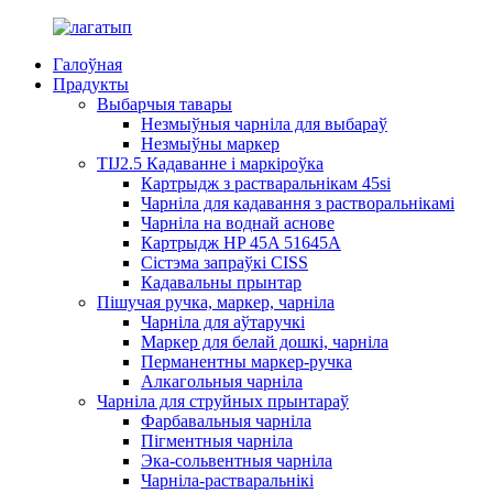
Галоўная
Прадукты
Выбарчыя тавары
Незмыўныя чарніла для выбараў
Незмыўны маркер
TIJ2.5 Кадаванне і маркіроўка
Картрыдж з растваральнікам 45si
Чарніла для кадавання з растворальнікамі
Чарніла на воднай аснове
Картрыдж HP 45A 51645A
Сістэма запраўкі CISS
Кадавальны прынтар
Пішучая ручка, маркер, чарніла
Чарніла для аўтаручкі
Маркер для белай дошкі, чарніла
Перманентны маркер-ручка
Алкагольныя чарніла
Чарніла для струйных прынтараў
Фарбавальныя чарніла
Пігментныя чарніла
Эка-сольвентныя чарніла
Чарніла-растваральнікі