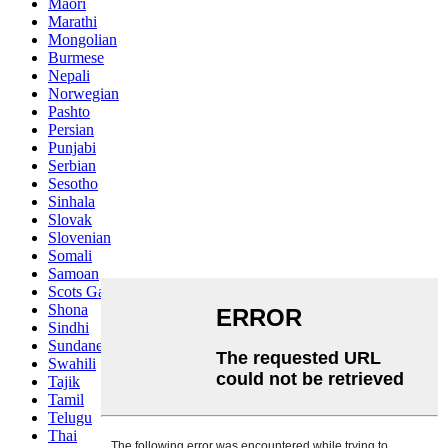
Maori
Marathi
Mongolian
Burmese
Nepali
Norwegian
Pashto
Persian
Punjabi
Serbian
Sesotho
Sinhala
Slovak
Slovenian
Somali
Samoan
Scots Gaelic
Shona
Sindhi
Sundanese
Swahili
Tajik
Tamil
Telugu
Thai