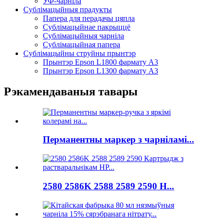
УФ-чарніла
Сублімацыйныя прадукты
Папера для перадачы цяпла
Сублімацыйнае пакрыццё
Сублімацыйныя чарніла
Сублімацыйная папера
Сублімацыйны струйны прынтэр
Прынтэр Epson L1800 фармату A3
Прынтэр Epson L1300 фармату A3
Рэкамендаваныя тавары
Перманентны маркер з чарніламі...
2580 2586K 2588 2589 2590 Н...