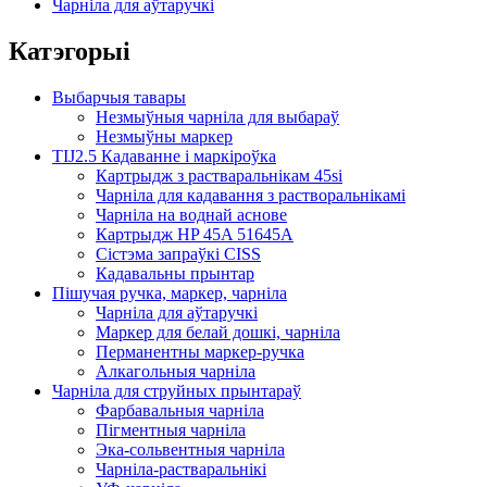
Чарніла для аўтаручкі
Катэгорыі
Выбарчыя тавары
Незмыўныя чарніла для выбараў
Незмыўны маркер
TIJ2.5 Кадаванне і маркіроўка
Картрыдж з растваральнікам 45si
Чарніла для кадавання з растворальнікамі
Чарніла на воднай аснове
Картрыдж HP 45A 51645A
Сістэма запраўкі CISS
Кадавальны прынтар
Пішучая ручка, маркер, чарніла
Чарніла для аўтаручкі
Маркер для белай дошкі, чарніла
Перманентны маркер-ручка
Алкагольныя чарніла
Чарніла для струйных прынтараў
Фарбавальныя чарніла
Пігментныя чарніла
Эка-сольвентныя чарніла
Чарніла-растваральнікі