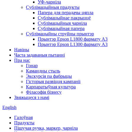
УФ-чарніла
Сублімацыйныя прадукты
Папера для перадачы цяпла
Сублімацыйнае пакрыццё
Сублімацыйныя чарніла
Сублімацыйная папера
Сублімацыйны струйны прынтэр
Прынтэр Epson L1800 фармату A3
Прынтэр Epson L1300 фармату A3
Навіны
Часта задаваныя пытанні
Пра нас
Гонар
Камандны стыль
Экскурсія па фабрыцы
Гісторыя развіцця кампаніі
Карпаратыўная культура
Філасофія бізнесу
Звяжыцеся з намі
English
Галоўная
Прадукты
Пішучая ручка, маркер, чарніла