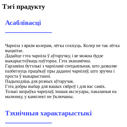
Тэгі прадукту
Асаблівасці
Чарніла з яркім колерам, лёгка сохнуць. Колер не так лёгка
выцвітае.
Дадайце гэта чарніла ў аўтаручку, і яе можна будзе
выкарыстоўваць паўторна. Гэта эканамічна.
Гарлавіна бутэлькі з чарніламі спецыяльная, што дазваляе
пазбегнуць працёкаў пры даданні чарнілаў, што зручна і
проста ў выкарыстанні.
Падыходзіць для розных аўтаручак.
Гэта добры выбар для вашых сяброў і для вас саміх.
Толькі запраўка чарнілаў, іншыя аксэсуары, паказаныя на
малюнку, у камплект не ўключаны.
Тэхнічныя характарыстыкі