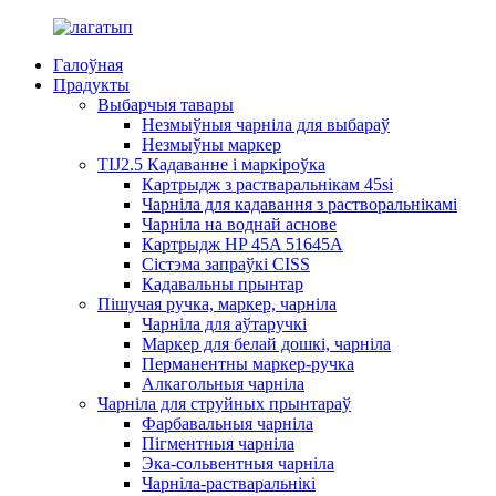
Галоўная
Прадукты
Выбарчыя тавары
Незмыўныя чарніла для выбараў
Незмыўны маркер
TIJ2.5 Кадаванне і маркіроўка
Картрыдж з растваральнікам 45si
Чарніла для кадавання з растворальнікамі
Чарніла на воднай аснове
Картрыдж HP 45A 51645A
Сістэма запраўкі CISS
Кадавальны прынтар
Пішучая ручка, маркер, чарніла
Чарніла для аўтаручкі
Маркер для белай дошкі, чарніла
Перманентны маркер-ручка
Алкагольныя чарніла
Чарніла для струйных прынтараў
Фарбавальныя чарніла
Пігментныя чарніла
Эка-сольвентныя чарніла
Чарніла-растваральнікі