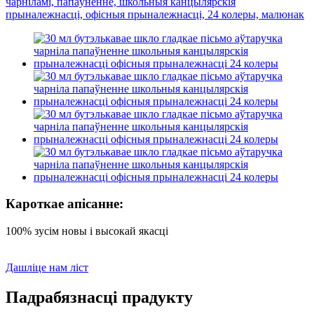
Кароткае апісанне:
100% зусім новы і высокай якасці
Дашліце нам ліст
Падрабязнасці прадукту