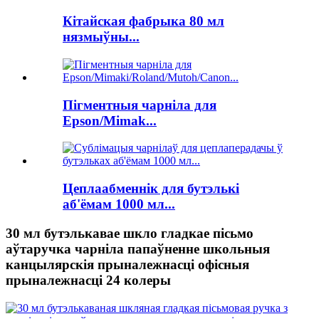
Кітайская фабрыка 80 мл
нязмыўны...
Пігментныя чарніла для
Epson/Mimak...
Цеплаабменнік для бутэлькі
аб'ёмам 1000 мл...
30 мл бутэлькавае шкло гладкае пісьмо
аўтаручка чарніла папаўненне школьныя
канцылярскія прыналежнасці офісныя
прыналежнасці 24 колеры