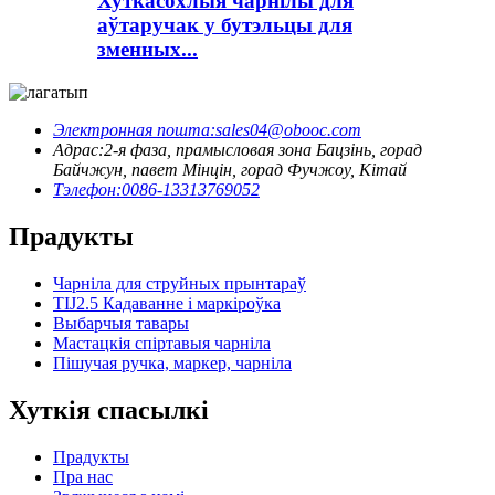
Хуткасохлыя чарнілы для
аўтаручак у бутэльцы для
зменных...
Электронная пошта:
sales04@obooc.com
Адрас:
2-я фаза, прамысловая зона Бацзінь, горад
Байчжун, павет Мінцін, горад Фучжоу, Кітай
Тэлефон:
0086-13313769052
Прадукты
Чарніла для струйных прынтараў
TIJ2.5 Кадаванне і маркіроўка
Выбарчыя тавары
Мастацкія спіртавыя чарніла
Пішучая ручка, маркер, чарніла
Хуткія спасылкі
Прадукты
Пра нас