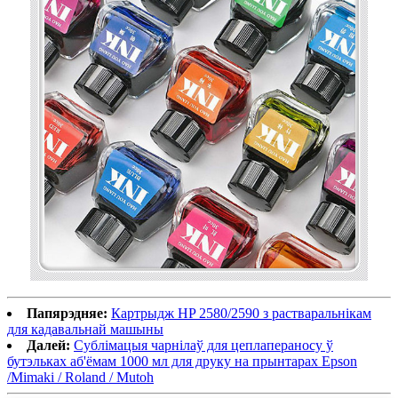
Папярэдняе:
Картрыдж HP 2580/2590 з растваральнікам
для кадавальнай машыны
Далей:
Сублімацыя чарнілаў для цеплапераносу ў
бутэльках аб'ёмам 1000 мл для друку на прынтарах Epson
/Mimaki / Roland / Mutoh