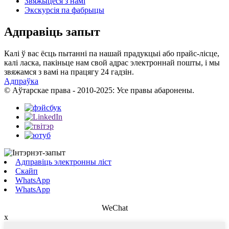
Звяжыцеся з намі
Экскурсія па фабрыцы
Адправіць запыт
Калі ў вас ёсць пытанні па нашай прадукцыі або прайс-лісце,
калі ласка, пакіньце нам свой адрас электроннай пошты, і мы
звяжамся з вамі на працягу 24 гадзін.
Адпраўка
© Аўтарскае права - 2010-2025: Усе правы абаронены.
Адправіць электронны ліст
Скайп
WhatsApp
WhatsApp
WeChat
x