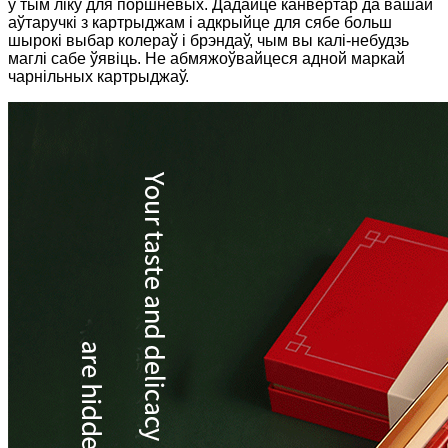
у тым ліку для поршневых. Дадайце канвертар да вашай
аўтаручкі з картрыджам і адкрыйце для сябе больш
шырокі выбар колераў і брэндаў, чым вы калі-небудзь
маглі сабе ўявіць. Не абмяжоўвайцеся адной маркай
чарнільных картрыджаў.