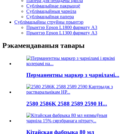
Папера для перадачы цяпла
Сублімацыйнае пакрыццё
Сублімацыйныя чарніла
Сублімацыйная папера
Сублімацыйны струйны прынтэр
Прынтэр Epson L1800 фармату A3
Прынтэр Epson L1300 фармату A3
Рэкамендаваныя тавары
Перманентны маркер з чарніламі...
2580 2586K 2588 2589 2590 Н...
Кітайская фабрыка 80 мл