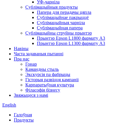
УФ-чарніла
Сублімацыйныя прадукты
Папера для перадачы цяпла
Сублімацыйнае пакрыццё
Сублімацыйныя чарніла
Сублімацыйная папера
Сублімацыйны струйны прынтэр
Прынтэр Epson L1800 фармату A3
Прынтэр Epson L1300 фармату A3
Навіны
Часта задаваныя пытанні
Пра нас
Гонар
Камандны стыль
Экскурсія па фабрыцы
Гісторыя развіцця кампаніі
Карпаратыўная культура
Філасофія бізнесу
Звяжыцеся з намі
English
Галоўная
Прадукты