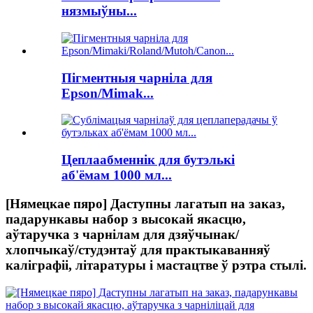
нязмыўны...
Пігментныя чарніла для
Epson/Mimak...
Цеплаабменнік для бутэлькі
аб'ёмам 1000 мл...
[Нямецкае пяро] Даступны лагатып на заказ,
падарункавы набор з высокай якасцю,
аўтаручка з чарнілам для дзяўчынак/
хлопчыкаў/студэнтаў для практыкаванняў
каліграфіі, літаратуры і мастацтве ў рэтра стылі.