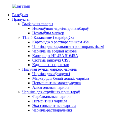
Галоўная
Прадукты
Выбарчыя тавары
Незмыўныя чарніла для выбараў
Незмыўны маркер
TIJ2.5 Кадаванне і маркіроўка
Картрыдж з растваральнікам 45si
Чарніла для кадавання з растворальнікамі
Чарніла на воднай аснове
Картрыдж HP 45A 51645A
Сістэма запраўкі CISS
Кадавальны прынтар
Пішучая ручка, маркер, чарніла
Чарніла для аўтаручкі
Маркер для белай дошкі, чарніла
Перманентны маркер-ручка
Алкагольныя чарніла
Чарніла для струйных прынтараў
Фарбавальныя чарніла
Пігментныя чарніла
Эка-сольвентныя чарніла
Чарніла-растваральнікі