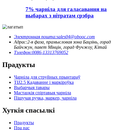
7% чарніла для галасавання на
выбарах з нітратам срэбра
Электронная пошта:
sales04@obooc.com
Адрас:
2-я фаза, прамысловая зона Бацзінь, горад
Байчжун, павет Мінцін, горад Фучжоу, Кітай
Тэлефон:
0086-13313769052
Прадукты
Чарніла для струйных прынтараў
TIJ2.5 Кадаванне і маркіроўка
Выбарчыя тавары
Мастацкія спіртавыя чарніла
Пішучая ручка, маркер, чарніла
Хуткія спасылкі
Прадукты
Пра нас