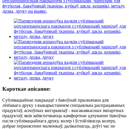
Кароткае апісанне:
Сублімацыйнае пакрыццё з бавоўнай прызначана для
лічбавага друку з выкарыстаннем спецыяльна распрацаваных
прадуктаў, асноўных матэрыялаў - высакаякасных імпартных
прадуктаў, якія забяспечваюць камфортнае адчуванне бавоўны
пасля сублімацыйнага друку, колер і ўстойлівасць колеру,
добрае перанясенне малюнкаў, далікатнасць, доўгі час не