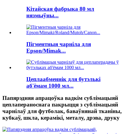
Кітайская фабрыка 80 мл
нязмыўны...
Пігментныя чарніла для
Epson/Mimak...
Цеплаабменнік для бутэлькі
аб'ёмам 1000 мл...
Папярэдняя апрацоўка вадкім сублімацыяй
цеплапераноснага пакрыцця з сублімацыяй
чарнілаў для футболак, баваўнянай тканіны,
кубкаў, шкла, керамікі, металу, дрэва, друку