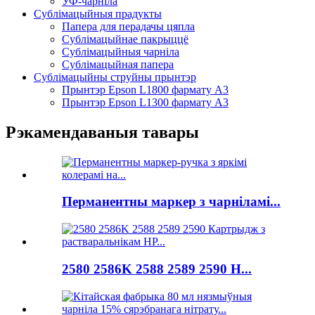
УФ-чарніла
Сублімацыйныя прадукты
Папера для перадачы цяпла
Сублімацыйнае пакрыццё
Сублімацыйныя чарніла
Сублімацыйная папера
Сублімацыйны струйны прынтэр
Прынтэр Epson L1800 фармату A3
Прынтэр Epson L1300 фармату A3
Рэкамендаваныя тавары
Перманентны маркер з чарніламі...
2580 2586K 2588 2589 2590 Н...