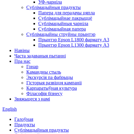
УФ-чарніла
Сублімацыйныя прадукты
Папера для перадачы цяпла
Сублімацыйнае пакрыццё
Сублімацыйныя чарніла
Сублімацыйная папера
Сублімацыйны струйны прынтэр
Прынтэр Epson L1800 фармату A3
Прынтэр Epson L1300 фармату A3
Навіны
Часта задаваныя пытанні
Пра нас
Гонар
Камандны стыль
Экскурсія па фабрыцы
Гісторыя развіцця кампаніі
Карпаратыўная культура
Філасофія бізнесу
Звяжыцеся з намі
English
Галоўная
Прадукты
Сублімацыйныя прадукты