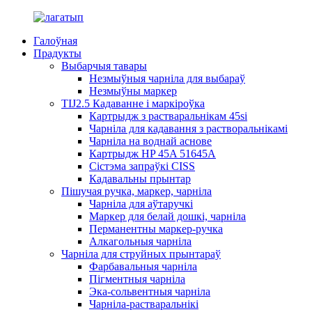
Галоўная
Прадукты
Выбарчыя тавары
Незмыўныя чарніла для выбараў
Незмыўны маркер
TIJ2.5 Кадаванне і маркіроўка
Картрыдж з растваральнікам 45si
Чарніла для кадавання з растворальнікамі
Чарніла на воднай аснове
Картрыдж HP 45A 51645A
Сістэма запраўкі CISS
Кадавальны прынтар
Пішучая ручка, маркер, чарніла
Чарніла для аўтаручкі
Маркер для белай дошкі, чарніла
Перманентны маркер-ручка
Алкагольныя чарніла
Чарніла для струйных прынтараў
Фарбавальныя чарніла
Пігментныя чарніла
Эка-сольвентныя чарніла
Чарніла-растваральнікі