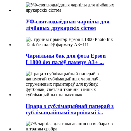
УФ-святлодыёдныя чарнілы для
лічбавых друкарскіх сістэм
Чарнільны бак для фота Epson
L1800 без палёў памеру A3+ ...
Праца з сублімацыйнай паперай з
сублімацыйнымі чарніламі і...