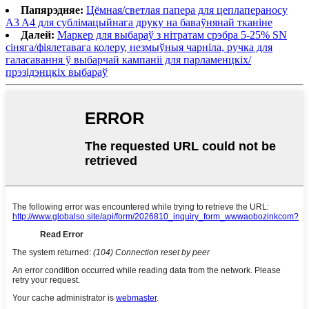
Папярэдняе:
Цёмная/светлая папера для цеплапераносу
A3 A4 для сублімацыйнага друку на баваўнянай тканіне
Далей:
Маркер для выбараў з нітратам срэбра 5-25% SN
сіняга/фіялетавага колеру, незмыўныя чарніла, ручка для
галасавання ў выбарчай кампаніі для парламенцкіх/
прэзідэнцкіх выбараў