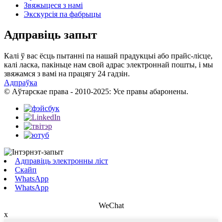
Звяжыцеся з намі
Экскурсія па фабрыцы
Адправіць запыт
Калі ў вас ёсць пытанні па нашай прадукцыі або прайс-лісце,
калі ласка, пакіньце нам свой адрас электроннай пошты, і мы
звяжамся з вамі на працягу 24 гадзін.
Адпраўка
© Аўтарскае права - 2010-2025: Усе правы абаронены.
Адправіць электронны ліст
Скайп
WhatsApp
WhatsApp
WeChat
x