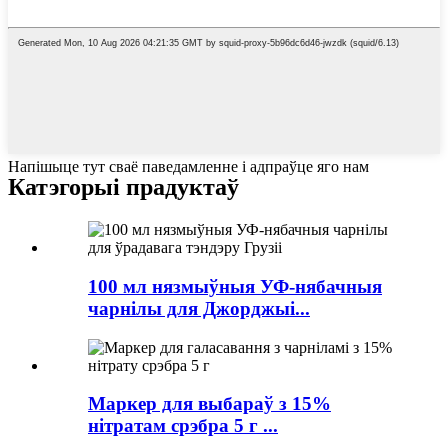
Напішыце тут сваё паведамленне і адпраўце яго нам
Катэгорыі прадуктаў
100 мл нязмыўныя УФ-нябачныя
чарнілы для Джорджыі...
Маркер для выбараў з 15%
нітратам срэбра 5 г ...