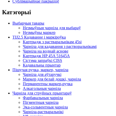
Сублімацыйнае пакрыццё
Катэгорыі
Выбарчыя тавары
Незмыўныя чарніла для выбараў
Незмыўны маркер
TIJ2.5 Кадаванне і маркіроўка
Картрыдж з растваральнікам 45si
Чарніла для кадавання з растворальнікамі
Чарніла на воднай аснове
Картрыдж HP 45A 51645A
Сістэма запраўкі CISS
Кадавальны прынтар
Пішучая ручка, маркер, чарніла
Чарніла для аўтаручкі
Маркер для белай дошкі, чарніла
Перманентны маркер-ручка
Алкагольныя чарніла
Чарніла для струйных прынтараў
Фарбавальныя чарніла
Пігментныя чарніла
Эка-сольвентныя чарніла
Чарніла-растваральнікі