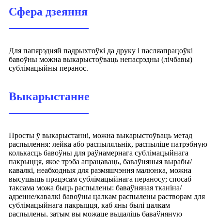
Сфера дзеяння
Для папярэдняй падрыхтоўкі да друку і пасляапрацоўкі
бавоўны можна выкарыстоўваць непасрэдны (лічбавы)
сублімацыйны перанос.
Выкарыстанне
Просты ў выкарыстанні, можна выкарыстоўваць метад
распылення: лейка або распыляльнік, распыліце патрэбную
колькасць бавоўны для раўнамернага сублімацыйнага
пакрыцця, якое трэба апрацаваць, баваўняныя вырабы/
кавалкі, неабходныя для размяшчэння малюнка, можна
высушыць працэсам сублімацыйнага пераносу; спосаб
таксама можа быць распылены: баваўняная тканіна/
адзенне/кавалкі бавоўны цалкам распылены растворам для
сублімацыйнага пакрыцця, каб яны былі цалкам
распылены, затым вы можаце выдаліць баваўняную