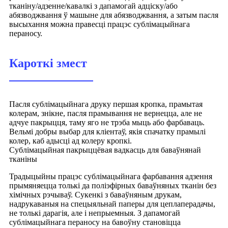
тканіну/адзенне/кавалкі з дапамогай адціску/або
абязводжвання ў машыне для абязводжвання, а затым пасля
высыхання можна правесці працэс сублімацыйнага
пераносу.
Кароткі змест
Пасля сублімацыйнага друку першая кропка, прамытая
колерам, знікне, пасля прамывання не вернецца, але не
адчуе пакрыцця, таму яго не трэба мыць або фарбаваць.
Вельмі добры выбар для кліентаў, якія спачатку прамылі
колер, каб адысці ад колеру кропкі.
Сублімацыйная пакрыццёвая вадкасць для баваўнянай
тканіны
Традыцыйны працэс сублімацыйнага фарбавання адзення
прымяняецца толькі да поліэфірных баваўняных тканін без
хімічных рэчываў. Сукенкі з баваўняным друкам,
надрукаваныя на спецыяльнай паперы для цеплаперадачы,
не толькі дарагія, але і непрыемныя. З дапамогай
сублімацыйнага пераносу на бавоўну становіцца