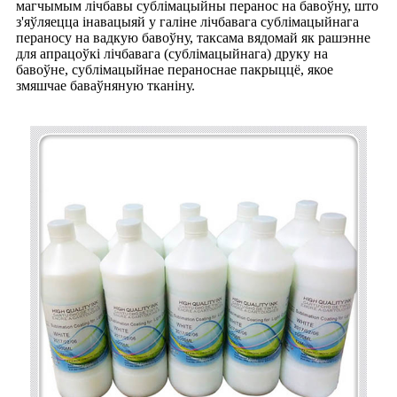
магчымым лічбавы сублімацыйны перанос на бавоўну, што
з'яўляецца інавацыяй у галіне лічбавага сублімацыйнага
пераносу на вадкую бавоўну, таксама вядомай як рашэнне
для апрацоўкі лічбавага (сублімацыйнага) друку на
бавоўне, сублімацыйнае пераноснае пакрыццё, якое
змяшчае баваўняную тканіну.